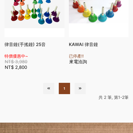
律音鐘(手搖鐘) 25音
KAWAI 律音鐘
特價優惠中~
已停產!!
NT$
3,980
來電洽詢
NT$
2,800
1
共 2 筆, 第1-2筆