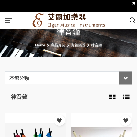
律音鐘
Home
商品介紹
奧福樂器
律音鐘
本館分類
律音鐘