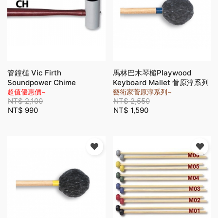
管鐘槌 Vic Firth
馬林巴木琴槌Playwood
Soundpower Chime
Keyboard Mallet 菅原淳系列
Hammer (CH)
超值優惠價~
(M-3012 M)
藝術家菅原淳系列~
NT$
2,100
NT$
2,550
NT$
990
NT$
1,590