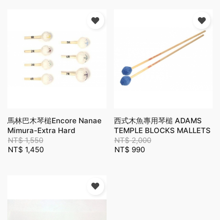
馬林巴木琴槌Encore Nanae
西式木魚專用琴槌 ADAMS
Mimura-Extra Hard
TEMPLE BLOCKS MALLETS
Rattan(NM1R)
NT$
1,550
NT$
2,000
NT$
1,450
NT$
990