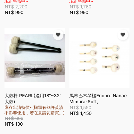
Medium Hard Blue (M-03)
Medium Green(M-04)
現正特價中~
現正特價中~
NT$
2,200
NT$
1,760
NT$
990
NT$
990
大鼓棒 PEARL(適用18"~32"
馬林巴木琴槌Encore Nanae
大鼓)
Mimura-Soft,
Rattan(NM7R)
庫存出清特價~(槌頭有些許黃漬
NT$
1,550
不影響使用，若在意請勿購買。)
NT$
1,450
NT$
600
NT$
100