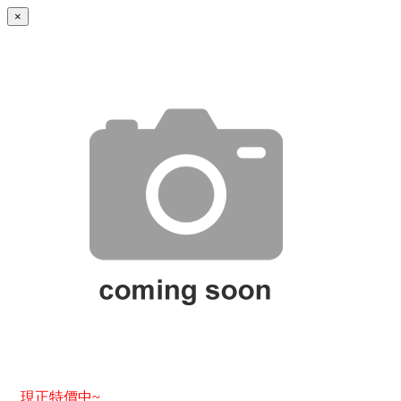
×
現正特價中~